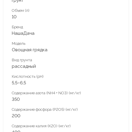
грунт
Объем (л)
10
Бренд
НашаДача
Модель
Овощная грядка
Вид грунта
рассадный
Кислотность (pH)
5,5–6,5
Содержание азота (NH4 + NO3) (мг/кг)
350
Содержание фосфора (P2O5) (мг/кг)
200
Содержание калия (K2O) (мг/кг)