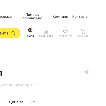
Помощь
ервисы
Компания
Контакты
покупателю
Избранное
Сравнение
Войти
Корзина
л
 Богатырь ЛамаТорф 20л
Цена за
шт