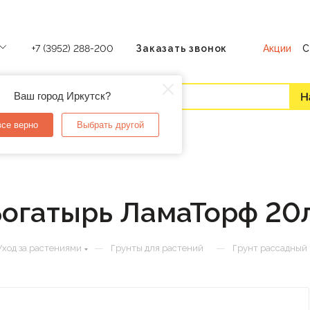
Акции
С
+7 (3952) 288-200
Заказать звонок
Ваш город Иркутск?
все верно
Выбрать другой
Богатырь ЛамаТорф 20
—
—
Уход за растениями
Грунты для растений
Грунт рассадный