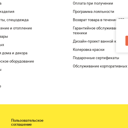
а
Оплата при получении
изделия
Программа лояльности
ты, спецодежда
Возврат товара в течение 120 
ение и отопление
Гарантийное обслуживание и 
техники
вары
Дизайн-проект ванной комнат
дых
Колеровка краски
я дома и декора
Подарочные сертификаты
ское оборудование
Обслуживание корпоративных
ы
е
Пользовательское
соглашение