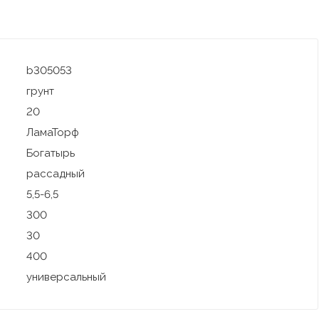
b305053
грунт
20
ЛамаТорф
Богатырь
рассадный
5,5-6,5
300
30
400
универсальный