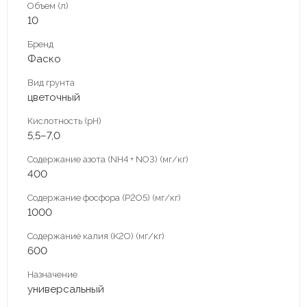
Объем (л)
10
Бренд
Фаско
Вид грунта
цветочный
Кислотность (pH)
5,5–7,0
Содержание азота (NH4 + NO3) (мг/кг)
400
Содержание фосфора (P2O5) (мг/кг)
1000
Содержание калия (K2O) (мг/кг)
600
Назначение
универсальный