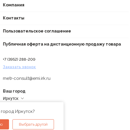
Компания
Контакты
Пользовательское соглашение
Публичная оферта на дистанционную продажу товара
+7 (3952) 288-200
Заказать звонок
metr-consult@emi.irk.ru
Ваш город
Иркутск
Адреса магазинов
 город Иркутск?
но
Выбрать другой