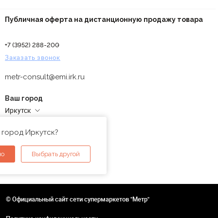
Публичная оферта на дистанционную продажу товара
+7 (3952) 288-200
Заказать звонок
metr-consult@emi.irk.ru
Ваш город
Иркутск
Адреса магазинов
 город Иркутск?
но
Выбрать другой
© Официальный сайт сети супермаркетов "Метр"