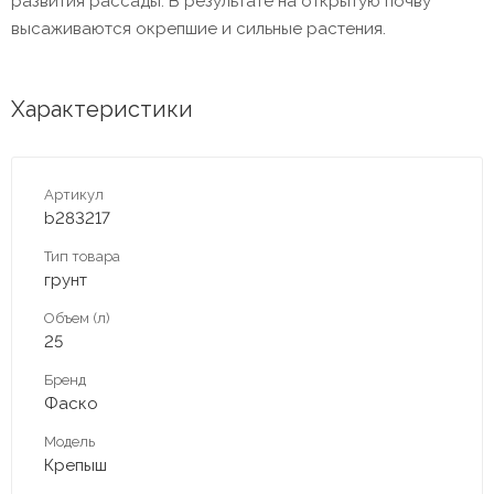
развития рассады. В результате на открытую почву
высаживаются окрепшие и сильные растения.
Характеристики
Артикул
b283217
Тип товара
грунт
Объем (л)
25
Бренд
Фаско
Модель
Крепыш