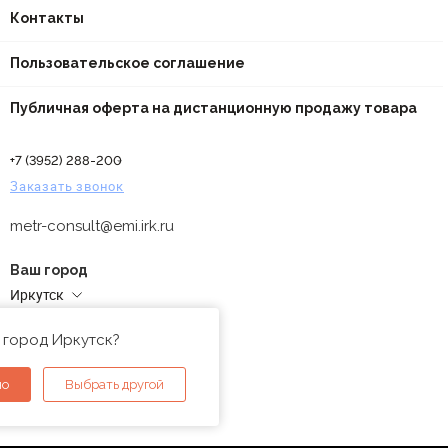
Контакты
Пользовательское соглашение
Публичная оферта на дистанционную продажу товара
+7 (3952) 288-200
Заказать звонок
metr-consult@emi.irk.ru
Ваш город
Иркутск
Адреса магазинов
 город Иркутск?
но
Выбрать другой