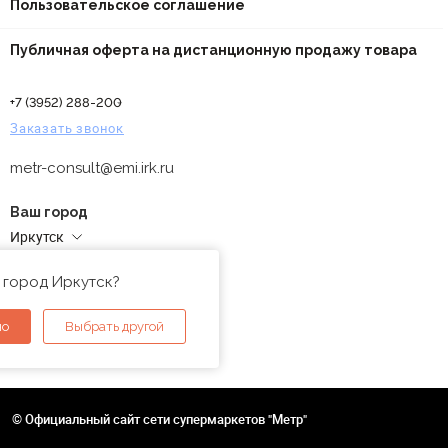
Пользовательское соглашение
Публичная оферта на дистанционную продажу товара
+7 (3952) 288-200
Заказать звонок
metr-consult@emi.irk.ru
Ваш город
Иркутск
Адреса магазинов
 город Иркутск?
но
Выбрать другой
© Официальный сайт сети супермаркетов "Метр"