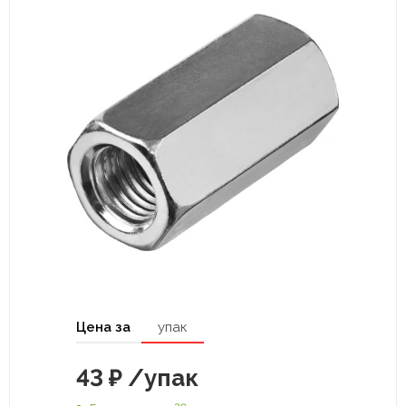
Цена за
упак
43
₽
/упак