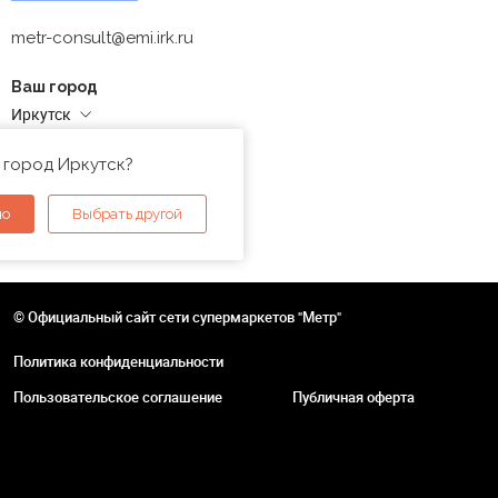
metr-consult@emi.irk.ru
Ваш город
Иркутск
Адреса магазинов
 город Иркутск?
но
Выбрать другой
© Официальный сайт сети супермаркетов "Метр"
Политика конфиденциальности
Пользовательское соглашение
Публичная оферта