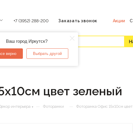
Акции
С
+7 (3952) 288-200
Заказать звонок
Ваш город Иркутск?
все верно
Выбрать другой
5х10см цвет зеленый
—
—
Декор интерьера
Фоторамки
Фоторамка Офис 15х10см цвет