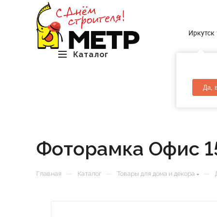
Иркутск
Каталог
Да, 
Фоторамка Офис 1
—
—
—
Главная
Каталог
Товары для дома и декора