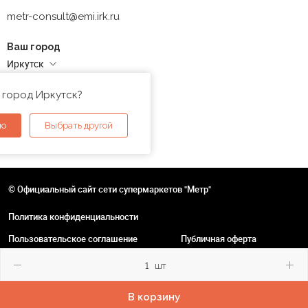
metr-consult@emi.irk.ru
Ваш город
Иркутск
Адреса магазинов
 город Иркутск?
но
Выбрать другой
© Официальный сайт сети супермаркетов "Метр"
Политика конфиденциальности
Пользовательское соглашение
Публичная оферта
шт
В корзину