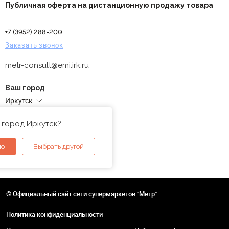
Публичная оферта на дистанционную продажу товара
+7 (3952) 288-200
Заказать звонок
metr-consult@emi.irk.ru
Ваш город
Иркутск
Адреса магазинов
 город Иркутск?
но
Выбрать другой
© Официальный сайт сети супермаркетов "Метр"
Политика конфиденциальности