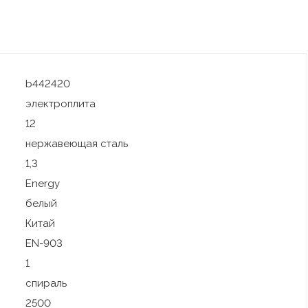
b442420
электроплита
12
нержавеющая сталь
1,3
Energy
белый
Китай
EN-903
1
спираль
2500