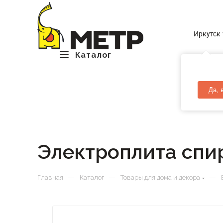
Иркутск
Каталог
Да, 
Электроплита спи
—
—
—
Главная
Каталог
Товары для дома и декора