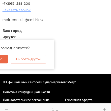
+7 (3952) 288-200
Заказать звонок
metr-consult@emi.irk.ru
Ваш город
Иркутск
Адреса магазинов
 город Иркутск?
но
Выбрать другой
© Официальный сайт сети супермаркетов "Метр"
Политика конфиденциальности
Пользовательское соглашение
Публичная оферта
шт