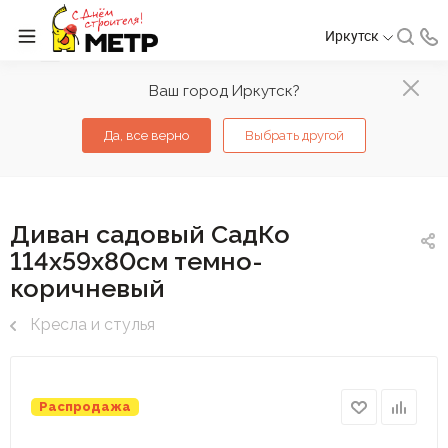
Иркутск
Ваш город Иркутск?
Да, все верно
Выбрать другой
Диван садовый СадКо
114х59х80см темно-
коричневый
Кресла и стулья
Распродажа