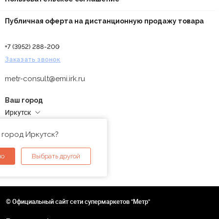
Публичная оферта на дистанционную продажу товара
+7 (3952) 288-200
Заказать звонок
metr-consult@emi.irk.ru
Ваш город
Иркутск
Адреса магазинов
 город Иркутск?
но
Выбрать другой
© Официальный сайт сети супермаркетов "Метр"