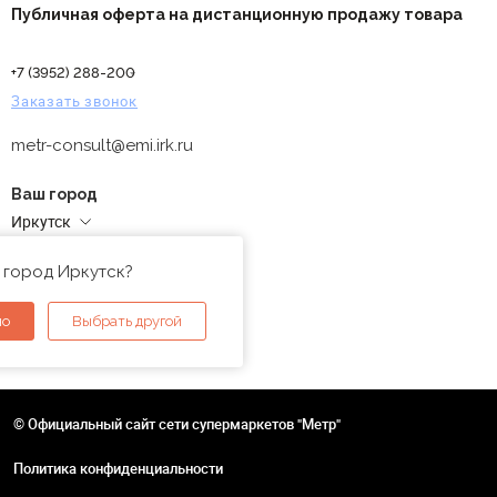
Публичная оферта на дистанционную продажу товара
+7 (3952) 288-200
Заказать звонок
metr-consult@emi.irk.ru
Ваш город
Иркутск
Адреса магазинов
 город Иркутск?
но
Выбрать другой
© Официальный сайт сети супермаркетов "Метр"
Политика конфиденциальности