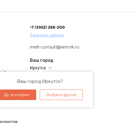
+7 (3952) 288-200
Заказать звонок
metr-consult@emi.irk.ru
Ваш город
Иркутск
дней
Адреса магазинов
проверка
Ваш город Иркутск?
ы
Да, все верно
Выбрать другой
 клиентов