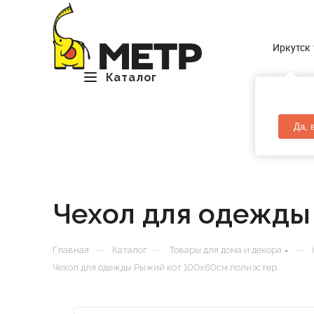
Иркутск
Каталог
Да, 
Чехол для одежды
—
—
—
Главная
Каталог
Товары для дома и декора
Чехол для одежды Рыжий кот 100х60см полиэстер