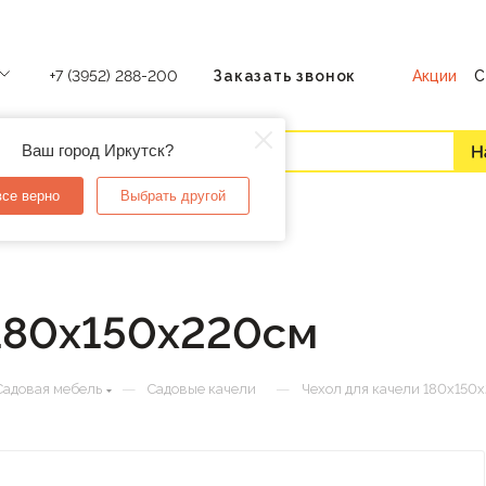
Акции
С
+7 (3952) 288-200
Заказать звонок
Ваш город Иркутск?
все верно
Выбрать другой
 180х150х220см
—
—
Садовая мебель
Садовые качели
Чехол для качели 180х150