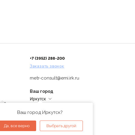
+7 (3952) 288-200
Заказать звонок
metr-consult@emi.irk.ru
Ваш город
Иркутск
дней
Адреса магазинов
проверка
Ваш город Иркутск?
ы
Да, все верно
Выбрать другой