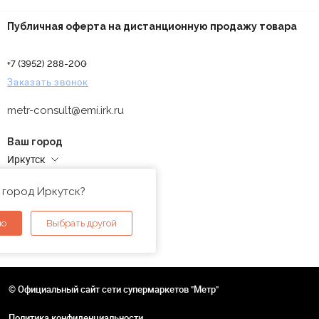
Публичная оферта на дистанционную продажу товара
+7 (3952) 288-200
Заказать звонок
metr-consult@emi.irk.ru
Ваш город
Иркутск
Адреса магазинов
 город Иркутск?
но
Выбрать другой
© Официальный сайт сети супермаркетов "Метр"
Политика конфиденциальности