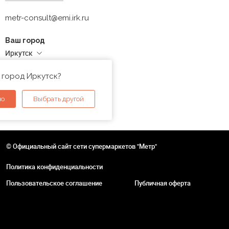
metr-consult@emi.irk.ru
Ваш город
Иркутск
Адреса магазинов
 город Иркутск?
но
Выбрать другой
© Официальный сайт сети супермаркетов "Метр"
Политика конфиденциальности
Пользовательское соглашение
Публичная оферта