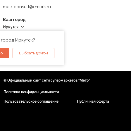
metr-consult@emi.irk.ru
Ваш город
Иркутск
Адреса магазинов
 город Иркутск?
но
Выбрать другой
© Официальный сайт сети супермаркетов "Метр"
Политика конфиденциальности
Пользовательское соглашение
Публичная оферта