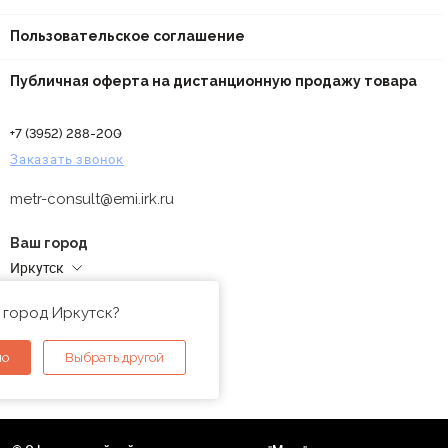
Пользовательское соглашение
Публичная оферта на дистанционную продажу товара
+7 (3952) 288-200
Заказать звонок
metr-consult@emi.irk.ru
Ваш город
Иркутск
Адреса магазинов
 город Иркутск?
но
Выбрать другой