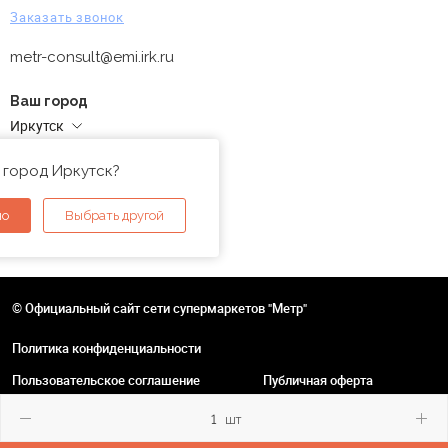
Заказать звонок
metr-consult@emi.irk.ru
Ваш город
Иркутск
Адреса магазинов
 город Иркутск?
но
Выбрать другой
© Официальный сайт сети супермаркетов "Метр"
Политика конфиденциальности
Пользовательское соглашение
Публичная оферта
шт