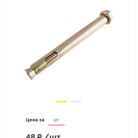
Цена за
шт
48
₽
/шт