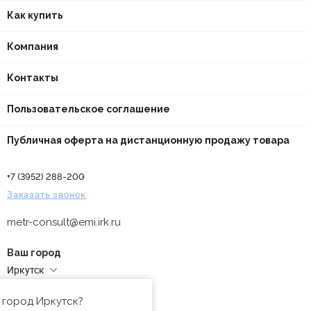
Как купить
Компания
Контакты
Пользовательское соглашение
Публичная оферта на дистанционную продажу товара
+7 (3952) 288-200
Заказать звонок
metr-consult@emi.irk.ru
Ваш город
Иркутск
Адреса магазинов
 город Иркутск?