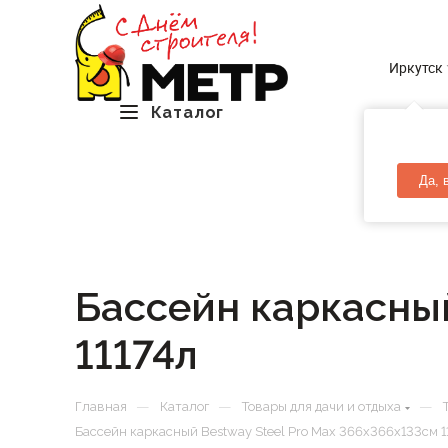
Иркутск
Каталог
Да, 
Бассейн каркасный
11174л
—
—
—
Главная
Каталог
Товары для дачи и отдыха
Бассейн каркасный Bestway Steel Pro Max 366х366х133см 1