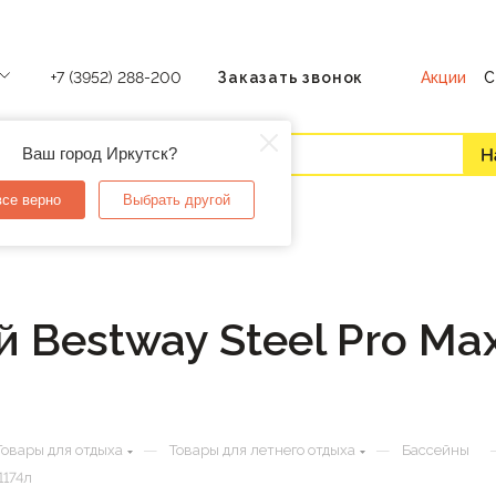
Акции
С
+7 (3952) 288-200
Заказать звонок
Ваш город Иркутск?
все верно
Выбрать другой
 Bestway Steel Pro Ma
—
—
Товары для отдыха
Товары для летнего отдыха
Бассейны
1174л