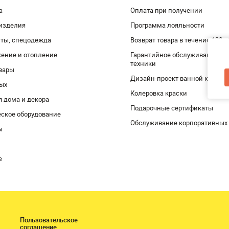
а
Оплата при получении
изделия
Программа лояльности
ты, спецодежда
Возврат товара в течение 120 
ение и отопление
Гарантийное обслуживание и 
техники
вары
Дизайн-проект ванной комнат
дых
Колеровка краски
я дома и декора
Подарочные сертификаты
ское оборудование
Обслуживание корпоративных
ы
е
Пользовательское
соглашение