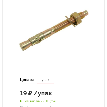
Цена за
упак
19
₽
/упак
Есть в наличии
: 111 упак