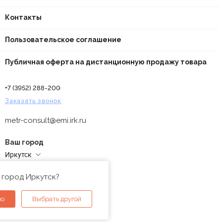
Контакты
Пользовательское соглашение
Публичная оферта на дистанционную продажу товара
+7 (3952) 288-200
Заказать звонок
metr-consult@emi.irk.ru
Ваш город
Иркутск
Адреса магазинов
 город Иркутск?
но
Выбрать другой