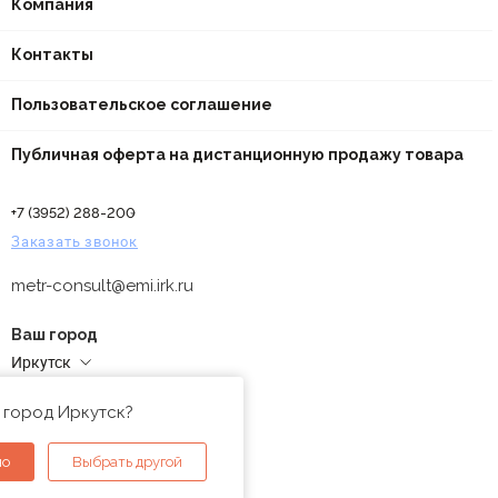
Компания
Контакты
Пользовательское соглашение
Публичная оферта на дистанционную продажу товара
+7 (3952) 288-200
Заказать звонок
metr-consult@emi.irk.ru
Ваш город
Иркутск
Адреса магазинов
 город Иркутск?
но
Выбрать другой