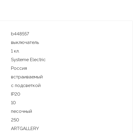
b448557
выключатель
1 кл.
Systeme Electric
Россия
встраиваемый
с подсветкой
IP20
10
песочный
250
ARTGALLERY