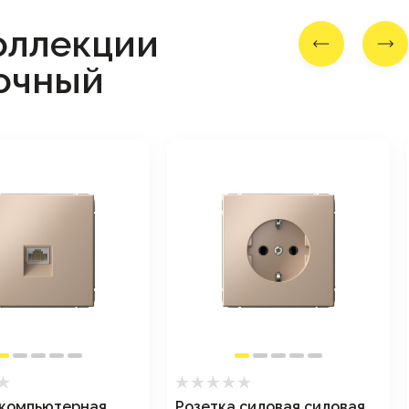
оллекции
очный
 компьютерная
Розетка силовая силовая