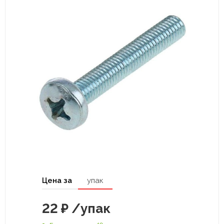
Цена за
упак
22
₽
/упак