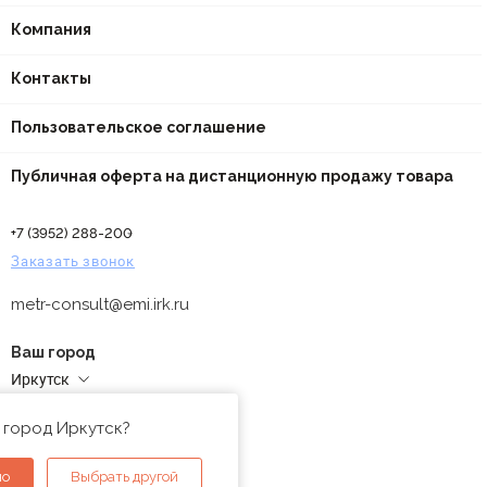
Компания
Контакты
Пользовательское соглашение
Публичная оферта на дистанционную продажу товара
+7 (3952) 288-200
Заказать звонок
metr-consult@emi.irk.ru
Ваш город
Иркутск
Адреса магазинов
 город Иркутск?
но
Выбрать другой