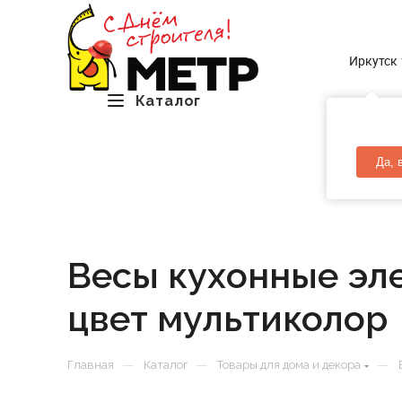
Иркутск
Каталог
Да, 
Весы кухонные эл
цвет мультиколор
—
—
—
Главная
Каталог
Товары для дома и декора