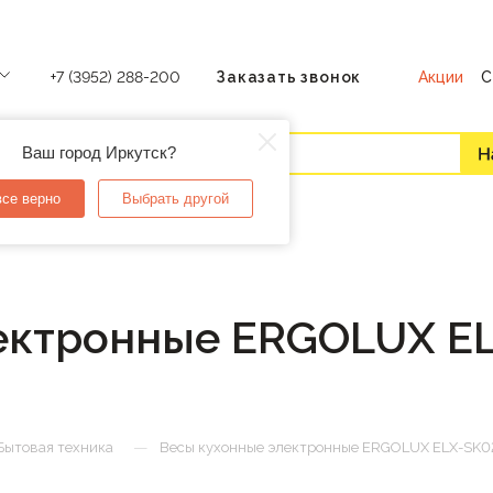
Акции
С
+7 (3952) 288-200
Заказать звонок
Ваш город Иркутск?
все верно
Выбрать другой
ектронные ERGOLUX E
—
Бытовая техника
Весы кухонные электронные ERGOLUX ELX-SK02