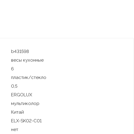
b431598
весы кухонные
6
пластик/стекло
0,5
ERGOLUX
мультиколор
Китай
ELX-SK02-С01
нет