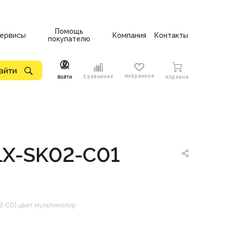
Помощь
ервисы
Компания
Контакты
покупателю
Избранное
Сравнение
Войти
Корзина
LX-SK02-С01
-С01 цвет мультиколор