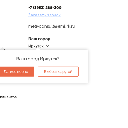
+7 (3952) 288-200
Заказать звонок
metr-consult@emi.irk.ru
Ваш город
Иркутск
дней
Адреса магазинов
проверка
Ваш город Иркутск?
ы
Да, все верно
Выбрать другой
 клиентов