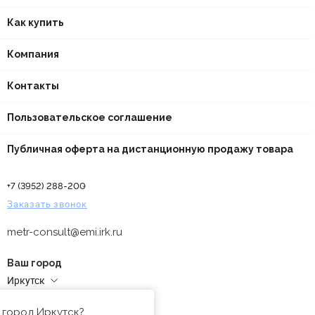
Как купить
Компания
Контакты
Пользовательское соглашение
Публичная оферта на дистанционную продажу товара
+7 (3952) 288-200
Заказать звонок
metr-consult@emi.irk.ru
Ваш город
Иркутск
Адреса магазинов
 город Иркутск?