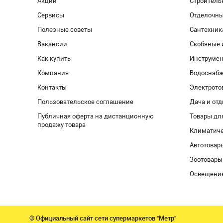
Акции
Строитель
Сервисы
Отделочн
Полезные советы
Сантехник
Вакансии
Скобяные 
Как купить
Инструмен
Компания
Водоснабж
Контакты
Электрото
Пользовательское соглашение
Дача и от
Публичная оферта на дистанционную
Товары дл
продажу товара
Климатиче
Автотовар
Зоотовары
Освещени
© Официальный сайт сети супермаркетов "Метр"