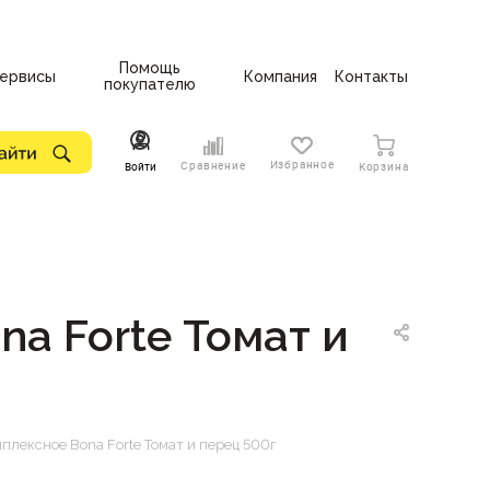
Помощь
ервисы
Компания
Контакты
покупателю
Избранное
Сравнение
Войти
Корзина
a Forte Томат и
лексное Bona Forte Томат и перец 500г