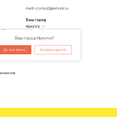
metr-consult@emi.irk.ru
Ваш город
Иркутск
дней
Адреса магазинов
проверка
Ваш город Иркутск?
ы
Да, все верно
Выбрать другой
 клиентов