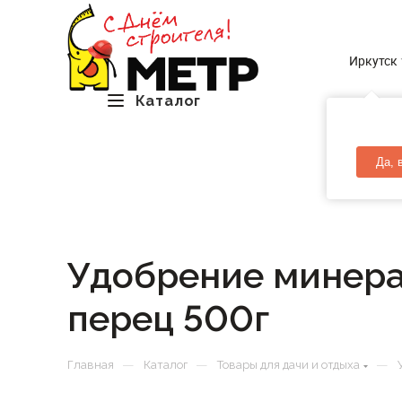
Иркутск
Каталог
Да, 
Удобрение минерал
перец 500г
—
—
—
Главная
Каталог
Товары для дачи и отдыха