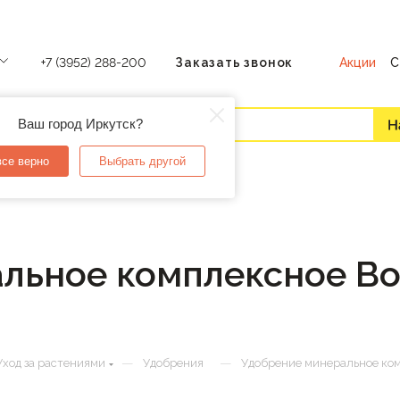
Акции
С
+7 (3952) 288-200
Заказать звонок
Ваш город Иркутск?
все верно
Выбрать другой
ьное комплексное Bon
—
—
Уход за растениями
Удобрения
Удобрение минеральное комп