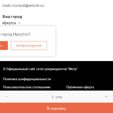
metr-consult@emi.irk.ru
Ваш город
Иркутск
Адреса магазинов
 город Иркутск?
но
Выбрать другой
© Официальный сайт сети супермаркетов "Метр"
Политика конфиденциальности
Пользовательское соглашение
Публичная оферта
упак
В корзину