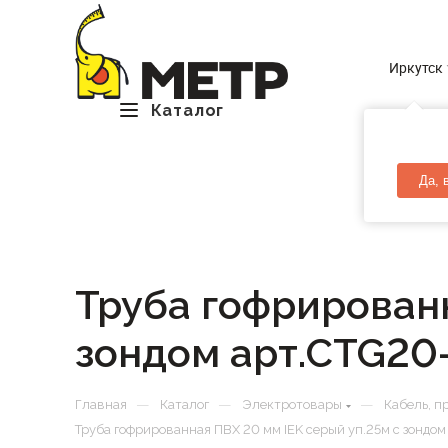
Иркутск
Каталог
Да, 
Труба гофрированн
зондом арт.CTG20
—
—
—
Главная
Каталог
Электротовары
Кабель, п
Труба гофрированная ПВХ 20 мм IEK серый уп.25м с зондом