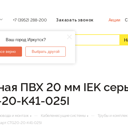
Акции
С
+7 (3952) 288-200
Заказать звонок
Ваш город Иркутск?
все верно
Выбрать другой
ая ПВХ 20 мм IEK серы
-20-K41-025I
—
—
ровода и монтаж
Кабеленесущие системы
Трубы и компле
 арт.CTG20-20-K41-025I