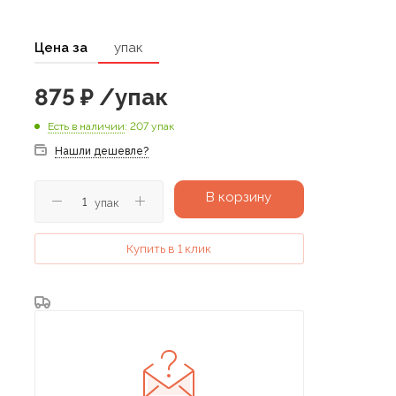
Цена за
упак
875
₽
/упак
Есть в наличии
: 207 упак
Нашли дешевле?
В корзину
упак
Купить в 1 клик