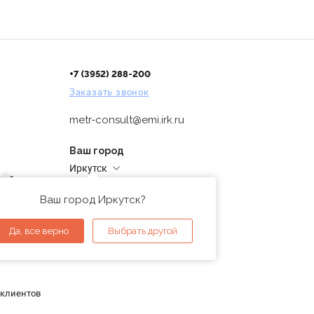
+7 (3952) 288-200
Заказать звонок
metr-consult@emi.irk.ru
Ваш город
Иркутск
дней
Адреса магазинов
проверка
Ваш город Иркутск?
ы
Да, все верно
Выбрать другой
 клиентов