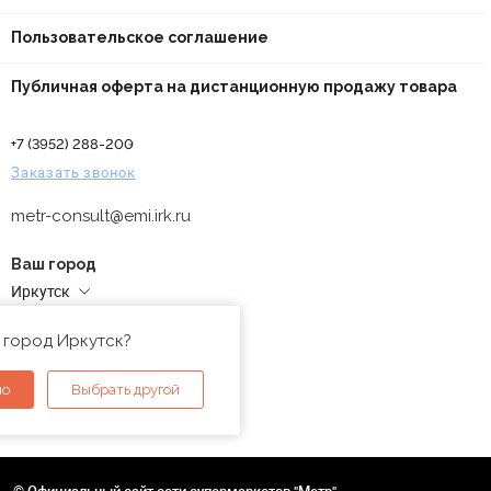
Пользовательское соглашение
Публичная оферта на дистанционную продажу товара
+7 (3952) 288-200
Заказать звонок
metr-consult@emi.irk.ru
Ваш город
Иркутск
Адреса магазинов
 город Иркутск?
но
Выбрать другой