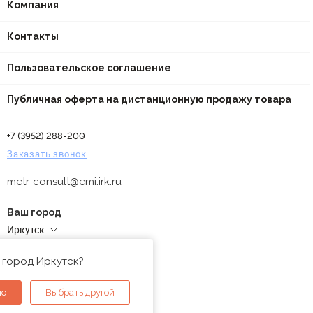
Компания
Контакты
Пользовательское соглашение
Публичная оферта на дистанционную продажу товара
+7 (3952) 288-200
Заказать звонок
metr-consult@emi.irk.ru
Ваш город
Иркутск
Адреса магазинов
 город Иркутск?
но
Выбрать другой