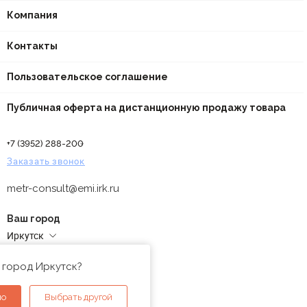
Компания
Контакты
Пользовательское соглашение
Публичная оферта на дистанционную продажу товара
+7 (3952) 288-200
Заказать звонок
metr-consult@emi.irk.ru
Ваш город
Иркутск
Адреса магазинов
 город Иркутск?
но
Выбрать другой