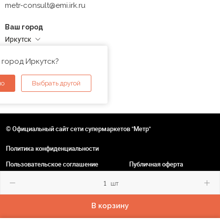
metr-consult@emi.irk.ru
Ваш город
Иркутск
Адреса магазинов
 город Иркутск?
но
Выбрать другой
© Официальный сайт сети супермаркетов "Метр"
Политика конфиденциальности
Пользовательское соглашение
Публичная оферта
шт
В корзину