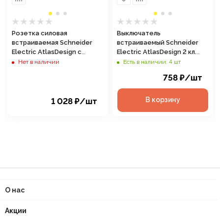
Розетка силовая
Выключатель
встраиваемая Schneider
встраиваемый Schneider
Electric AtlasDesign с
Electric AtlasDesign 2 кл.
заземлением, цвет сталь,
сталь, без подсветки, арт.
Нет в наличии
Есть в наличии: 4 шт
арт. ATN000924
ATN000951
758
₽
/шт
В корзину
1 028
₽
/шт
О нас
Акции