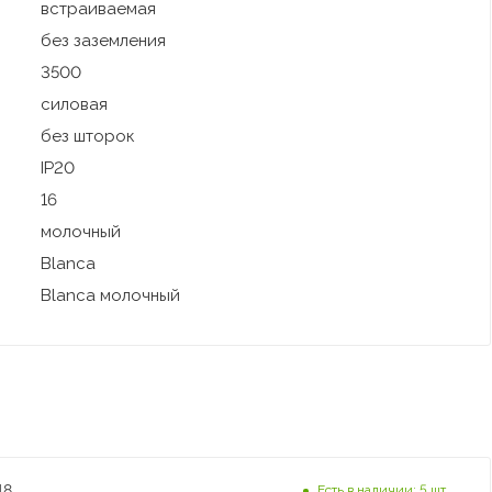
встраиваемая
без заземления
3500
силовая
без шторок
IP20
16
молочный
Blanca
Blanca молочный
18
Есть в наличии: 5 шт