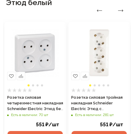
Этюд белый
Розетка силовая
Розетка силовая тройная
четырехместная накладная
накладная Schneider
Schneider Electric Этюд без
Electric Этюд с
заземления, цвет белый,
заземлением, цвет белый,
Есть в наличии: 70 шт
Есть в наличии: 281 шт
арт. PA16-205B
арт. PA16-012B
551
₽
/шт
551
₽
/шт