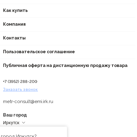
Как купить
Компания
Контакты
Пользовательское соглашение
Публичная оферта на дистанционную продажу товара
+7 (3952) 288-200
Заказать звонок
metr-consult@emi.irk.ru
Ваш город
Иркутск
Адреса магазинов
 город Иркутск?