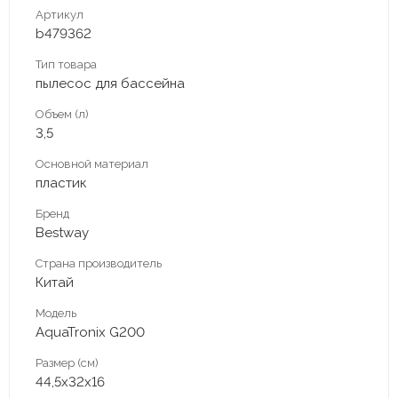
Артикул
b479362
Тип товара
пылесос для бассейна
Объем (л)
3,5
Основной материал
пластик
Бренд
Bestway
Страна производитель
Китай
Модель
AquaTronix G200
Размер (см)
44,5х32х16