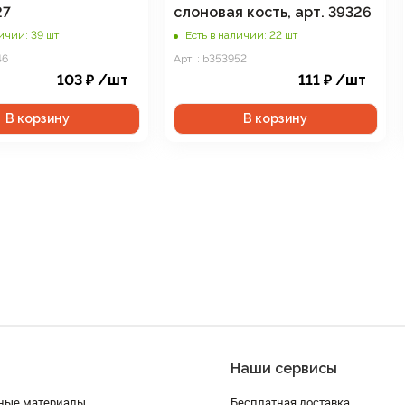
27
слоновая кость, арт. 39326
личии: 39 шт
Есть в наличии: 22 шт
46
Арт. : b353952
103
₽
/шт
111
₽
/шт
В корзину
В корзину
Наши сервисы
ные материалы
Бесплатная доставка