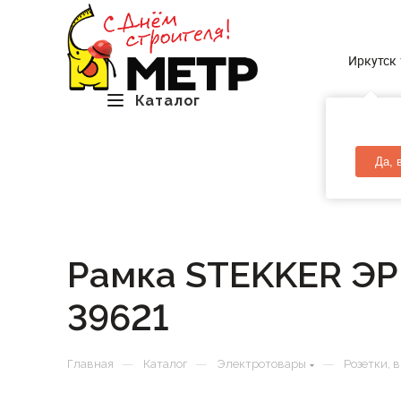
Иркутск
Каталог
Да, 
Рамка STEKKER ЭРН
39621
—
—
—
Главная
Каталог
Электротовары
Розетки, 