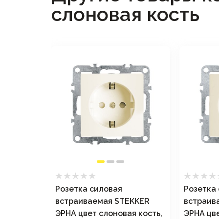
слоновая кость
Розетка силовая
Розетка
EKKER
встраиваемая STEKKER
встраив
я кость,
ЭРНА цвет слоновая кость,
ЭРНА цве