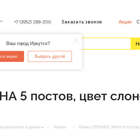
Акции
С
+7 (3952) 288-200
Заказать звонок
Ваш город Иркутск?
все верно
Выбрать другой
А 5 постов, цвет слоно
—
—
выключатели и рамки
Рамки
Рамка STEKKER ЭРНА 5 постов, 