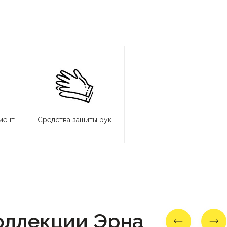
мент
Средства защиты рук
оллекции Эрна