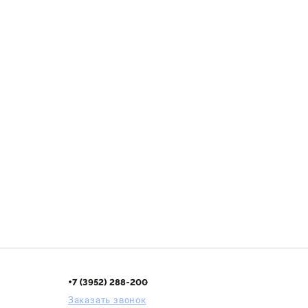
арт. 39325
Есть в наличии: 11 шт
Есть в наличии: 65 шт
Арт. : b353963
Арт. : b353950
123
₽
/шт
76
₽
В корзину
В корзину
+7 (3952) 288-200
Заказать звонок