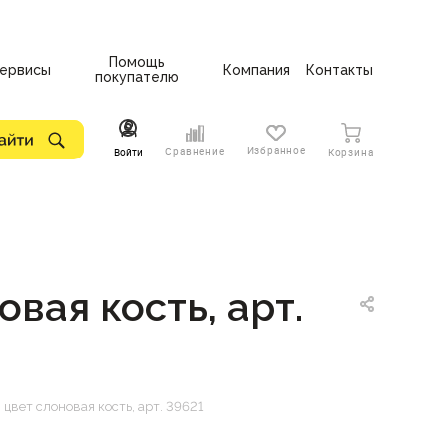
Помощь
ервисы
Компания
Контакты
покупателю
Избранное
Сравнение
Войти
Корзина
вая кость, арт.
цвет слоновая кость, арт. 39621