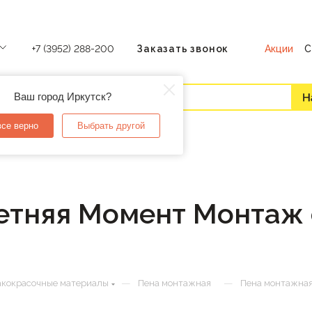
Акции
С
+7 (3952) 288-200
Заказать звонок
Ваш город Иркутск?
все верно
Выбрать другой
етняя Момент Монтаж 
—
—
кокрасочные материалы
Пена монтажная
Пена монтажная