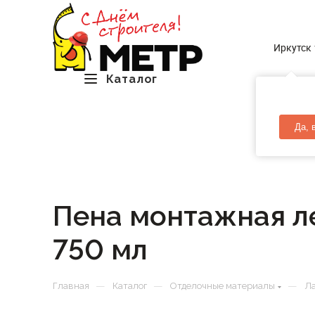
Иркутск
Каталог
Да, 
Пена монтажная л
750 мл
—
—
—
Главная
Каталог
Отделочные материалы
Ла