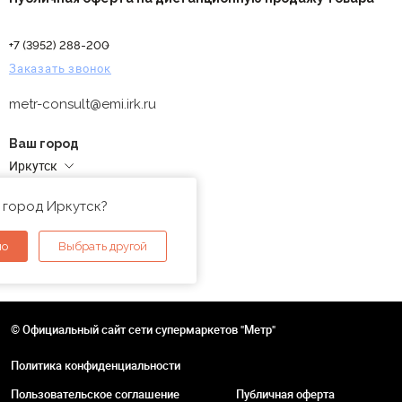
+7 (3952) 288-200
Заказать звонок
metr-consult@emi.irk.ru
Ваш город
Иркутск
Адреса магазинов
 город Иркутск?
но
Выбрать другой
© Официальный сайт сети супермаркетов "Метр"
Политика конфиденциальности
Пользовательское соглашение
Публичная оферта