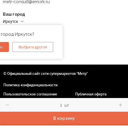
metr-consult@emi.irk.ru
Ваш город
Иркутск
Адреса магазинов
 город Иркутск?
но
Выбрать другой
© Официальный сайт сети супермаркетов "Метр"
Политика конфиденциальности
Пользовательское соглашение
Публичная оферта
шт
В корзину