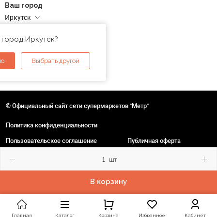
Ваш город
Иркутск
Адреса магазинов
 город Иркутск?
но
Выбрать другой
© Официальный сайт сети супермаркетов "Метр"
Политика конфиденциальности
Пользовательское соглашение
Публичная оферта
шт
В корзину
Главная
Каталог
Корзина
Избранное
Кабинет