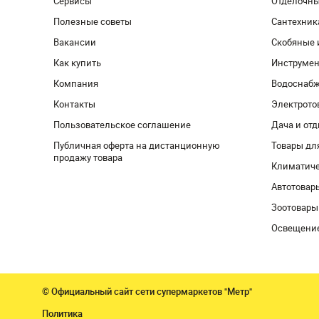
Сервисы
Отделочн
Полезные советы
Сантехник
Вакансии
Скобяные 
Как купить
Инструмен
Компания
Водоснабж
Контакты
Электрото
Пользовательское соглашение
Дача и от
Публичная оферта на дистанционную
Товары дл
продажу товара
Климатиче
Автотовар
Зоотовары
Освещени
© Официальный сайт сети супермаркетов "Метр"
Политика