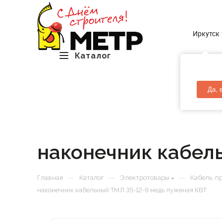
Иркутск
Каталог
Да, 
наконечник кабел
—
—
—
Главная
Каталог
Электротовары
Кабель, п
наконечник кабельный ТМЛ 35-12-9 медь луженая КВТ