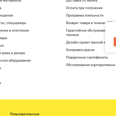
ые материалы
Доставка по звонку
а
Оплата при получении
изделия
Программа лояльности
ты, спецодежда
Возврат товара в течение 120 
ение и отопление
Гарантийное обслуживание и 
техники
вары
Дизайн-проект ванной комнат
дых
Колеровка краски
я дома и декора
Подарочные сертификаты
ское оборудование
Обслуживание корпоративных
ы
е
Пользовательское