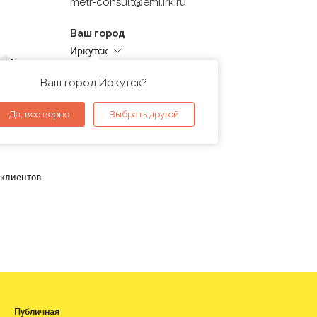
metr-consult@emi.irk.ru
Ваш город
Иркутск
дней
Адреса магазинов
проверка
Ваш город Иркутск?
ы
Да, все верно
Выбрать другой
 клиентов
Публичная