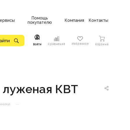
Помощь
ервисы
Компания
Контакты
покупателю
Избранное
Сравнение
Войти
Корзина
ь луженая КВТ
—
чники