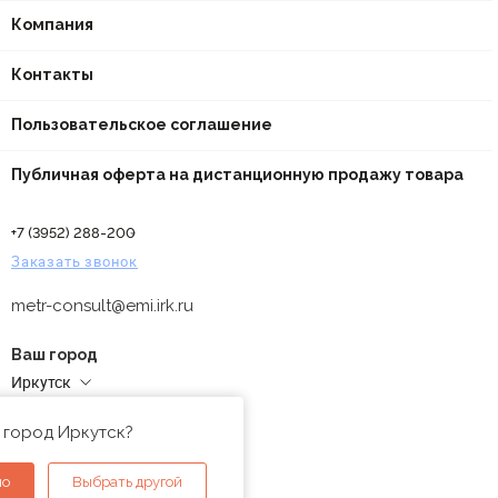
Компания
Контакты
Пользовательское соглашение
Публичная оферта на дистанционную продажу товара
+7 (3952) 288-200
Заказать звонок
metr-consult@emi.irk.ru
Ваш город
Иркутск
Адреса магазинов
 город Иркутск?
но
Выбрать другой