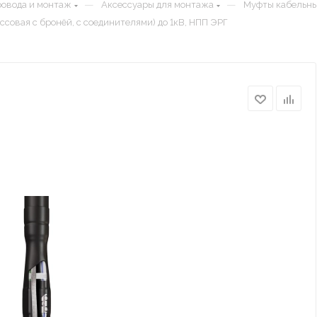
—
—
ровода и монтаж
Аксессуары для монтажа
Муфты кабельн
ссовая с бронёй, с соединителями) до 1кВ, НПП ЭРГ