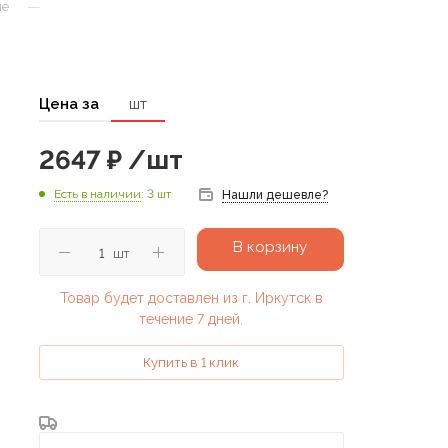
—
ые
Цена за
шт
2647
₽
/шт
Есть в наличии
: 3 шт
Нашли дешевле?
В корзину
шт
Товар будет доставлен из г. Иркутск в
течение 7 дней.
Купить в 1 клик