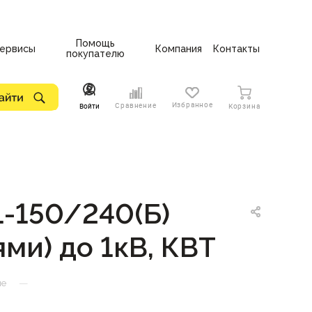
Помощь
ервисы
Компания
Контакты
покупателю
Избранное
Сравнение
Войти
Корзина
-150/240(Б)
ми) до 1кВ, КВТ
—
ые