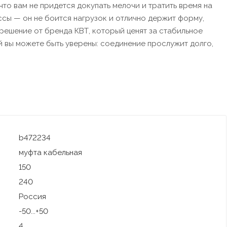
 что вам не придется докупать мелочи и тратить время на
ссы — он не боится нагрузок и отлично держит форму,
решение от бренда КВТ, который ценят за стабильное
й вы можете быть уверены: соединение прослужит долго,
b472234
муфта кабельная
150
240
Россия
-50...+50
4