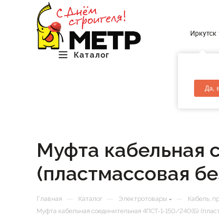
Иркутск
Каталог
Да, 
Муфта кабельная 
(пластмассовая бе
—
—
—
Главная
Каталог
Электротовары
Кабель, п
Муфта кабельная соединительная 4ПСТ-1-150/240(Б) (пласт