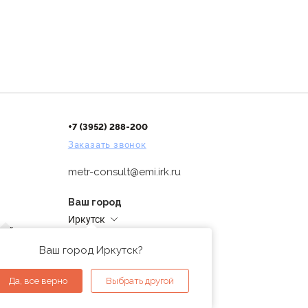
+7 (3952) 288-200
Заказать звонок
metr-consult@emi.irk.ru
Ваш город
Иркутск
дней
Адреса магазинов
проверка
Ваш город Иркутск?
ы
Да, все верно
Выбрать другой