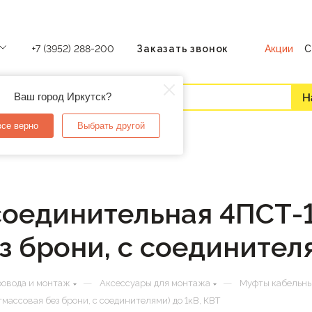
Акции
С
+7 (3952) 288-200
Заказать звонок
Ваш город Иркутск?
все верно
Выбрать другой
соединительная 4ПСТ-1
з брони, с соединителя
—
—
ровода и монтаж
Аксессуары для монтажа
Муфты кабельн
массовая без брони, с соединителями) до 1кВ, КВТ