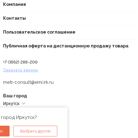
Компания
Контакты
Пользовательское соглашение
Публичная оферта на дистанционную продажу товара
+7 (3952) 288-200
Заказать звонок
metr-consult@emi.irk.ru
Ваш город
Иркутск
Адреса магазинов
 город Иркутск?
но
Выбрать другой